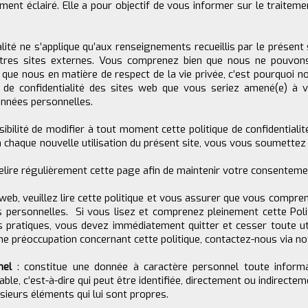
ment éclairé. Elle a pour objectif de vous informer sur le traite
alité ne s’applique qu’aux renseignements recueillis par le présent 
autres sites externes. Vous comprenez bien que nous ne pouvon
 que nous en matière de respect de la vie privée, c’est pourquoi
 de confidentialité des sites web que vous seriez amené(e) à vis
onnées personnelles.
bilité de modifier à tout moment cette politique de confidentialit
chaque nouvelle utilisation du présent site, vous vous soumettez à 
relire régulièrement cette page afin de maintenir votre consenteme
 web, veuillez lire cette politique et vous assurer que vous compr
personnelles. Si vous lisez et comprenez pleinement cette Politi
 pratiques, vous devez immédiatement quitter et cesser toute uti
e préoccupation concernant cette politique, contactez-nous via not
nnel
: constitue une donnée à caractère personnel toute inform
iable, c’est-à-dire qui peut être identifiée, directement ou indirect
usieurs éléments qui lui sont propres.