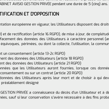
CABINET AVISIO GESTION PRIVÉE pendant une durée de 5 (cinq) ans.
CTIFICATION ET D’OPPOSITION
tion européenne en vigueur, les Utilisateurs disposent des droits
D) et de rectification (article 16 RGPD), de mise à jour, de complét
ffacement des données des Utilisateurs à caractère personnel (art
 équivoques, périmées, ou dont la collecte, l'utilisation, la commu
nt un consentement (article 13-2c RGPD)
tement des données des Utilisateurs (article 18 RGPD)
ent des données des Utilisateurs (article 21 RGPD)
données que les Utilisateurs auront fournies, lorsque ces donné
 consentement ou sur un contrat (article 20 RGPD)
s données des Utilisateurs après leur mort et de choisir à qui 
ra préalablement désigné
ESTION PRIVÉE a connaissance du décès d’un Utilisateur et à déf
ées, sauf si leur conservation s’avère nécessaire à des fins prob