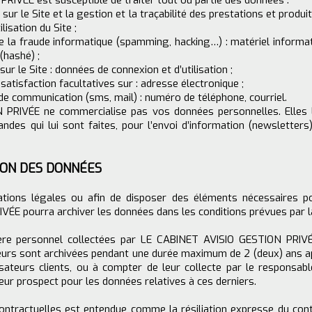
IVÉE est susceptible de traiter tout ou partie des données :
sur le Site et la gestion et la traçabilité des prestations et produi
isation du Site ;
re la fraude informatique (spamming, hacking…) : matériel informati
(hashé) ;
ur le Site : données de connexion et d’utilisation ;
atisfaction facultatives sur : adresse électronique ;
 communication (sms, mail) : numéro de téléphone, courriel.
PRIVÉE ne commercialise pas vos données personnelles. Elles l
des qui lui sont faites, pour l’envoi d’information (newsletters)
ION DES DONNÉES
ations légales ou afin de disposer des éléments nécessaires pou
ÉE pourra archiver les données dans les conditions prévues par l
ère personnel collectées par LE CABINET AVISIO GESTION PRIVÉE 
eurs sont archivées pendant une durée maximum de 2 (deux) ans ap
isateurs clients, ou à compter de leur collecte par le responsab
eur prospect pour les données relatives à ces derniers.
ontractuelles est entendue comme la résiliation expresse du contr