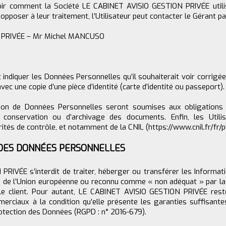
avoir comment la Société LE CABINET AVISIO GESTION PRIVÉE util
opposer à leur traitement, l’Utilisateur peut contacter le Gérant par
 PRIVÉE – Mr Michel MANCUSO
it indiquer les Données Personnelles qu’il souhaiterait voir corrig
vec une copie d’une pièce d’identité (carte d’identité ou passeport).
on de Données Personnelles seront soumises aux obligations q
onservation ou d’archivage des documents. Enfin, les Utili
ités de contrôle, et notamment de la CNIL (
https://www.cnil.fr/fr/p
 DES DONNÉES PERSONNELLES
IVÉE s’interdit de traiter, héberger ou transférer les Informati
rs de l’Union européenne ou reconnu comme « non adéquat » par 
le client. Pour autant, LE CABINET AVISIO GESTION PRIVÉE rest
merciaux à la condition qu’elle présente les garanties suffisan
otection des Données (RGPD : n° 2016-679).