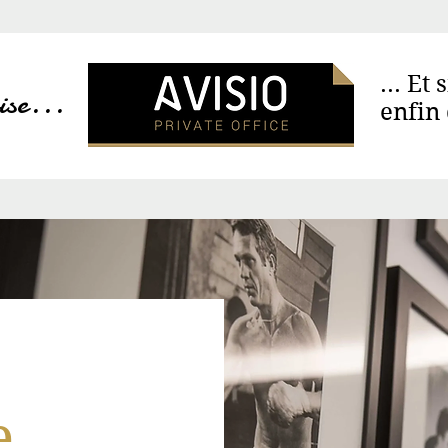
... Et
ise...
enfin 
e